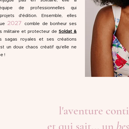
njugue pas en solitaire, elle a
équipe de professionnelles qui
ojets d'édition. Ensemble, elles
2027
 que
comble de bonheur ses
ers militaire et protecteur de
Soldat &
es sagas royales et ses créations
est un doux chaos créatif qu'elle ne
e !
l'aventure cont
et qui sait... un
bes