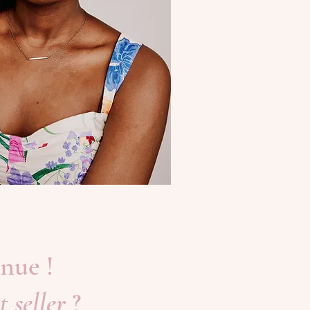
inue !
t seller
?