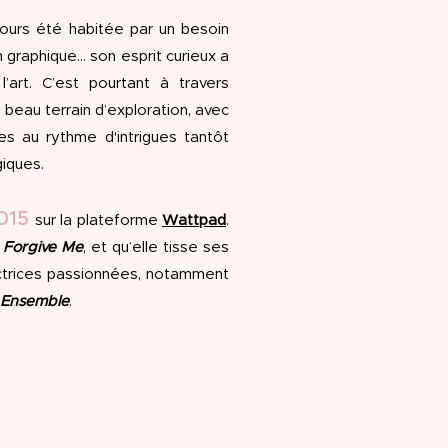
ujours été habitée par un besoin
n graphique... son esprit curieux a
art. C’est pourtant à travers
s beau terrain d’exploration, avec
ces au rythme d'intrigues tantôt
iques.
015
sur la plateforme
Wattpad
.
,
Forgive Me
, et qu’elle tisse ses
ctrices passionnées, notamment
 Ensemble
.