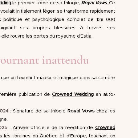
dding
le
premier tome de sa trilogie,
Royal Vows
. Ce
e voulait initialement léger, se transforme rapidement
s politique et psychologique complet de 128 000
oignant ses propres blessures à travers ses
elle rouvre les portes du royaume d'Estia.
tournant inattendu
rque un tournant majeur et magique dans sa carrière
Première publication de
Crowned Wedding
en auto-
2024
: Signature de sa trilogie
Royal Vows
chez les
gne.
025
: Arrivée officielle de la réédition de
Crowned
 les librairies du Québec et d'Europe, touchant un